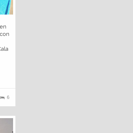
 en
 con
Cala
6