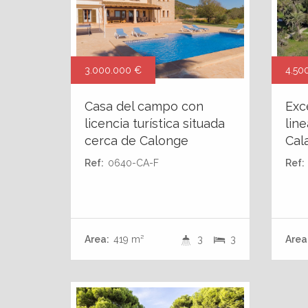
3.000.000 €
4.50
Casa del campo con
Exc
licencia turística situada
lin
cerca de Calonge
Cal
Ref:
0640-CA-F
Ref:
Area:
419 m²
3
3
Area