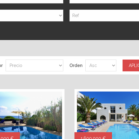
or
Orden
5.000 €
1.600.000 €