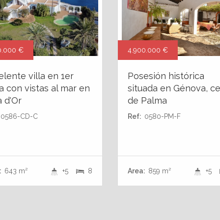
0.000 €
4.900.000 €
elente villa en 1er
Posesión histórica
ea con vistas al mar en
situada en Génova, c
a d'Or
de Palma
0586-CD-C
Ref:
0580-PM-F
:
643 m²
+5
8
Area:
859 m²
+5