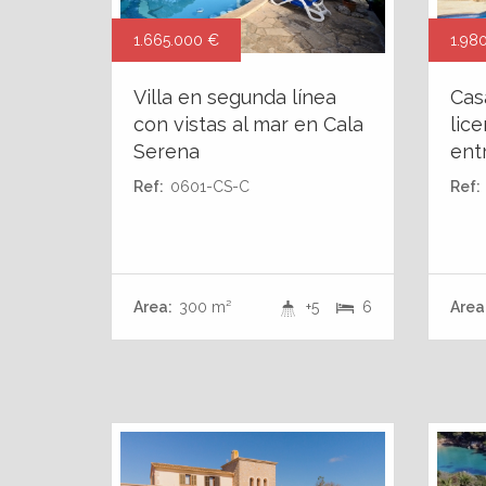
1.665.000 €
1.98
Villa en segunda línea
Cas
con vistas al mar en Cala
lice
Serena
ent
Ref:
0601-CS-C
Ref:
Area:
300 m²
+5
6
Area