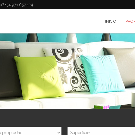
a? +34 971 657 124
INICIO
PRO