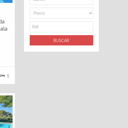
ada
ala
5