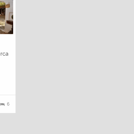
erca
6