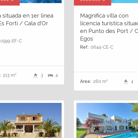
a situada en 1er linea
Magnífica villa con
Es Forti / Cala d'Or
licencia turística situ
en Punto des Port / C
Egos
0599-EF-C
Ref:
0644-CE-C
:
213 m²
3
4
Area:
260 m²
4