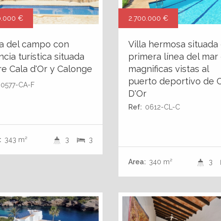
0.000 €
2.700.000 €
a del campo con
Villa hermosa situada
ncia turística situada
primera línea del mar
re Cala d'Or y Calonge
magnificas vistas al
puerto deportivo de 
0577-CA-F
D'Or
Ref:
0612-CL-C
:
343 m²
3
3
Area:
340 m²
3