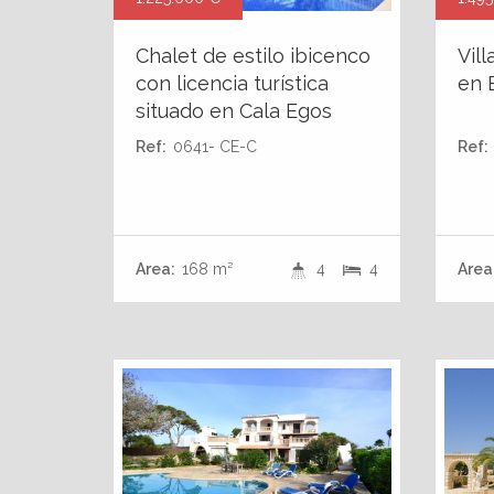
Chalet de estilo ibicenco
Vill
con licencia turística
en 
situado en Cala Egos
Ref:
0641- CE-C
Ref:
Area:
168 m²
4
4
Area