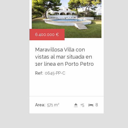
6.400.000 €
Maravillosa Villa con
vistas al mar situada en
1er línea en Porto Petro
Ref:
0645-PP-C
Area:
571 m²
+5
8