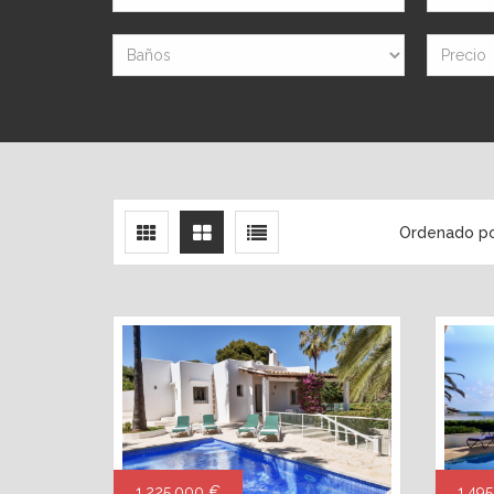
Ordenado p
1.225.000 €
1.49