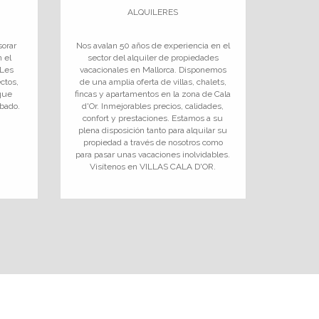
ALQUILERES
sorar
Nos avalan 50 años de experiencia en el
n el
sector del alquiler de propiedades
 Les
vacacionales en Mallorca. Disponemos
ectos,
de una amplia oferta de villas, chalets,
que
fincas y apartamentos en la zona de Cala
abado.
d'Or. Inmejorables precios, calidades,
confort y prestaciones. Estamos a su
plena disposición tanto para alquilar su
propiedad a través de nosotros como
para pasar unas vacaciones inolvidables.
Visítenos en VILLAS CALA D'OR.