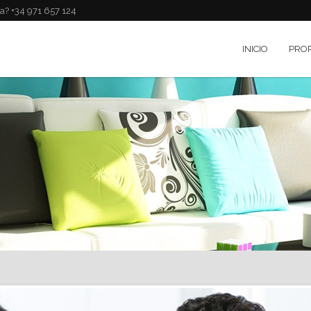
a? +34 971 657 124
INICIO
PRO