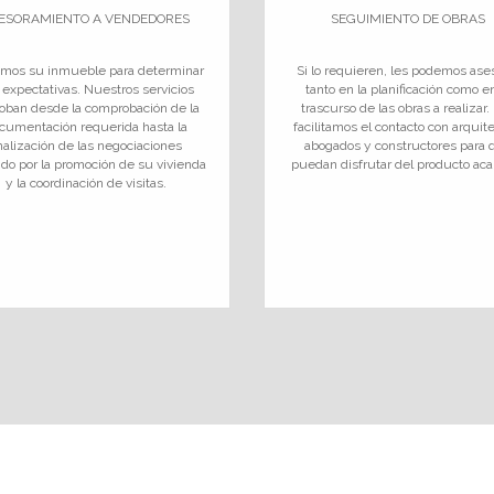
ESORAMIENTO A VENDEDORES
SEGUIMIENTO DE OBRAS
amos su inmueble para determinar
Si lo requieren, les podemos ase
 expectativas. Nuestros servicios
tanto en la planificación como e
oban desde la comprobación de la
trascurso de las obras a realizar.
cumentación requerida hasta la
facilitamos el contacto con arquit
inalización de las negociaciones
abogados y constructores para 
do por la promoción de su vivienda
puedan disfrutar del producto ac
y la coordinación de visitas.