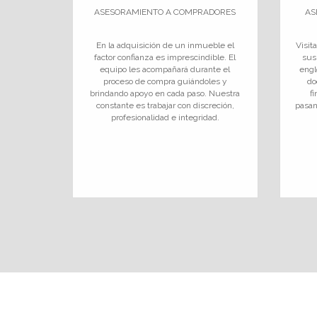
ASESORAMIENTO A COMPRADORES
AS
En la adquisición de un inmueble el
Visit
factor confianza es imprescindible. El
sus
equipo les acompañará durante el
engl
proceso de compra guiándoles y
do
brindando apoyo en cada paso. Nuestra
f
constante es trabajar con discreción,
pasan
profesionalidad e integridad.