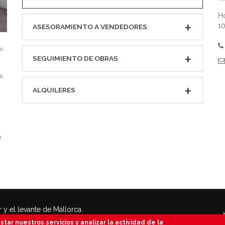
Ho
10
ASESORAMIENTO A VENDEDORES
io
SEGUIMIENTO DE OBRAS
s
ALQUILERES
n
 y el levante de Mallorca.
 urbanos, terrenos rústicos.
tar nuestros servicios y analizar la actividad de la