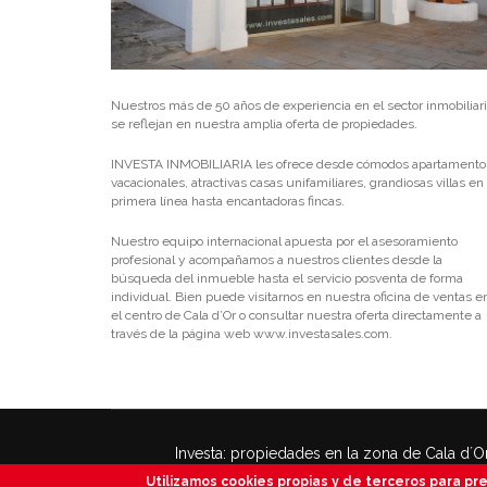
Nuestros más de 50 años de experiencia en el sector inmobiliar
se reflejan en nuestra amplia oferta de propiedades.
INVESTA INMOBILIARIA les ofrece desde cómodos apartamento
vacacionales, atractivas casas unifamiliares, grandiosas villas en
primera línea hasta encantadoras fincas.
Nuestro equipo internacional apuesta por el asesoramiento
profesional y acompañamos a nuestros clientes desde la
búsqueda del inmueble hasta el servicio posventa de forma
individual. Bien puede visitarnos en nuestra oficina de ventas e
el centro de Cala d’Or o consultar nuestra oferta directamente a
través de la página web www.investasales.com.
USTED ESTÁ AQUÍ
Investa: propiedades en la zona de Cala d´Or
Apartamentos, chalets, villas, fincas, solares
Utilizamos cookies propias y de terceros para pres