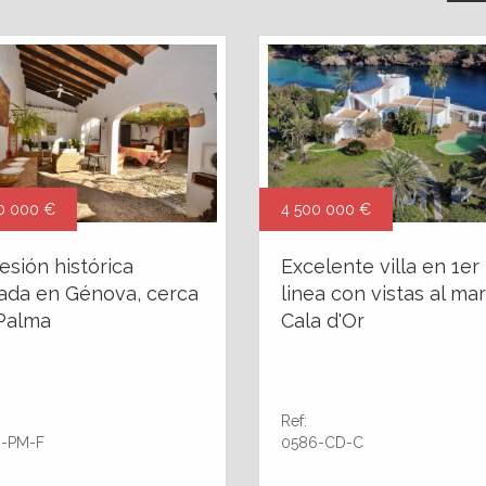
0 000 €
4 500 000 €
esión histórica
Excelente villa en 1er
uada en Génova, cerca
linea con vistas al ma
Palma
Cala d'Or
Ref:
-PM-F
0586-CD-C