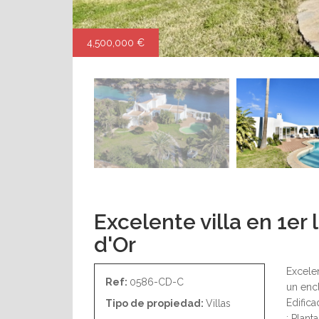
4,500,000 €
Excelente villa en 1er 
d'Or
Excelen
Ref:
0586-CD-C
un encl
Edifica
Tipo de propiedad:
Villas
: Plant