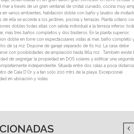
al mar a través de un gran ventanal de cristal curvado, cocina muy amp
a en varios ambientes, habitación doble con baño y lavabo de invitad
s de ella se accede a los jardines, piscina y terrazas. Planta sótano co
iones dobles todas ellas con salida individual a la terraza inferior, tod
ar, más tres baños completos y dos trasteros. En la planta superior,
ción doble en torre con espectaculares vistas al mar, baño completo 
ho de 14 m2. Dispone de garaje separado de 61 m2. La casa debe
arse con posibilidades de ampliación hasta 864 m2 . También existe 
lidad de segregar la propiedad en DOS solares y edificar una segund
ompletamente independiente. Situada entre dos calas a poca distanci
tro de Cala D´Or y a tan solo 200 mtrs de la playa. Excepcional
ad en ubicación y vistas.
ACIONADAS