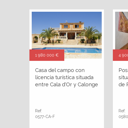
1 980 000 €
4 90
Casa del campo con
Pos
licencia turística situada
sit
entre Cala d'Or y Calonge
de 
Ref:
Ref:
0577-CA-F
0580