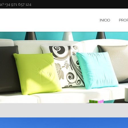
a? +34 971 657 124
INICIO
PRO