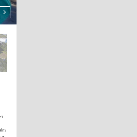
en
ntas
con