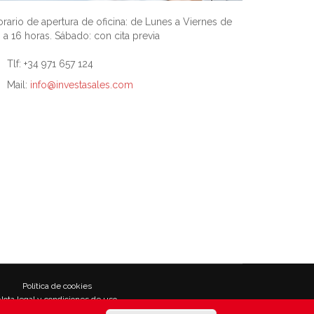
rario de apertura de oficina: de Lunes a Viernes de
 a 16 horas. Sábado: con cita previa
Tlf: +34 971 657 124
Mail:
info@investasales.com
Política de cookies
Nota legal y condiciones de uso
Política de Privacidad