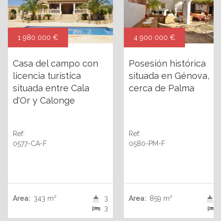
1 980 000 €
4 900 000 €
Casa del campo con
Posesión histórica
licencia turística
situada en Génova,
situada entre Cala
cerca de Palma
d'Or y Calonge
Ref:
Ref:
0577-CA-F
0580-PM-F
Area:
343 m²
3
Area:
859 m²
+
3