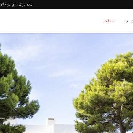
a? +34 971 657 124
INICIO
PRO