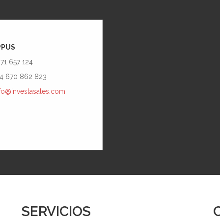
PPUS
971 657 124
34 670 862 823
fo@investasales.com
SERVICIOS