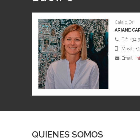
Cala d´Or
ARIANE CA
Tlf:
+34 
Movil:
+
Email:
in
QUIENES SOMOS