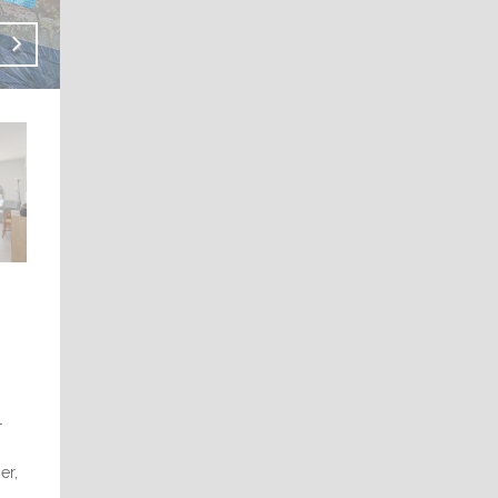
-
er,