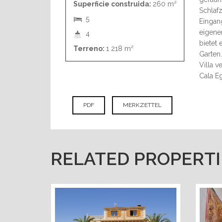
Superficie construida:
260 m²
Schlaf
5
Eingan
eigene
4
bietet
Terreno:
1 218 m²
Garten.
Villa 
Cala Eg
PDF
MERKZETTEL
RELATED PROPERTI