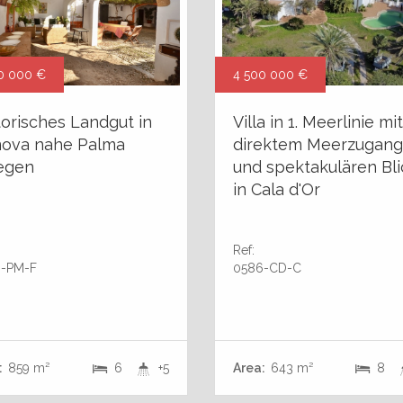
0 000 €
4 500 000 €
torisches Landgut in
Villa in 1. Meerlinie mit
ova nahe Palma
direktem Meerzugang
egen
und spektakulären Bli
in Cala d'Or
Ref:
-PM-F
0586-CD-C
:
859 m²
6
+5
Area:
643 m²
8