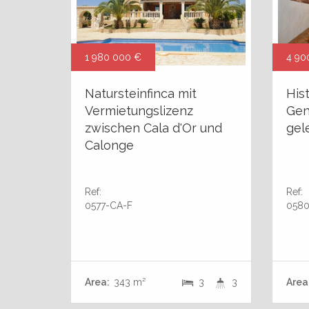
1 980 000 €
4 90
Natursteinfinca mit
His
Vermietungslizenz
Gen
zwischen Cala d'Or und
gel
Calonge
Ref:
Ref:
0577-CA-F
0580
Area:
343 m²
3
3
Area