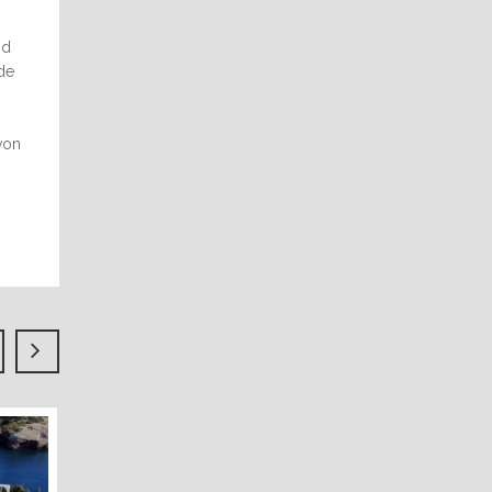
nd
de
von