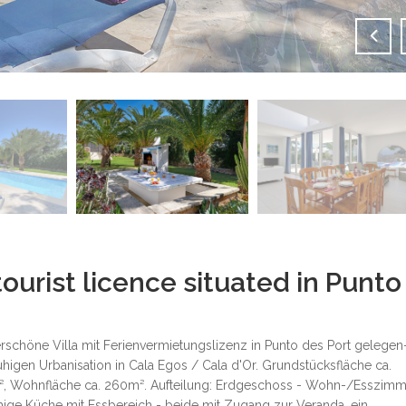
tourist licence situated in Punto
schöne Villa mit Ferienvermietungslizenz in Punto des Port gelegen
uhigen Urbanisation in Cala Egos / Cala d'Or. Grundstücksfläche ca.
², Wohnfläche ca. 260m². Aufteilung: Erdgeschoss - Wohn-/Esszimm
ige Küche mit Essbereich - beide mit Zugang zur Veranda, ein