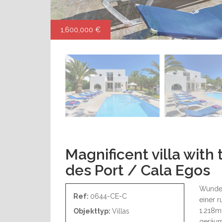
1,600,000 €
Magnificent villa with 
des Port / Cala Egos
Wunder
Ref:
0644-CE-C
einer r
1.218m
Objekttyp:
Villas
geräum