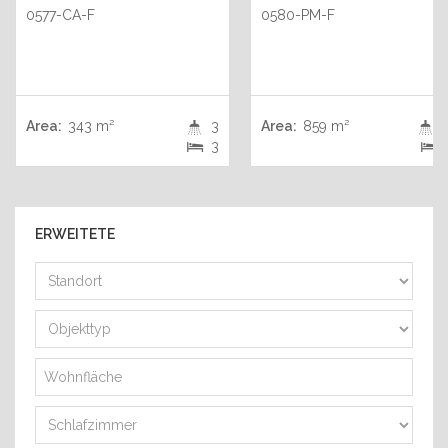
0577-CA-F
0580-PM-F
Area:
343 m²
3
Area:
859 m²
+
3
ERWEITETE