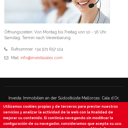
Öffnungszeiten: Von Montag bis Freitag von 10 - 16 Uhr.
Samstag: Termin nach Vereinbarung
Rufnummer: +34 971 657 124
Mail:
info@investasales.com
SIE SIND HIER
Investa: Immobilien an der Südostküste Mallorcas: Cala d´Or,
Alqueria Blanca, Portopetro, Calonge.
Utilizamos cookies propias y de terceros para prestar nuestros
Appartements, Stadthäuser, Fincas, Villen and Grundstücke.
servicios y analizar la actividad de la web con la finalidad de
mejorar su contenido. Si continúa navegando sin modificar la
Cookies policy
Rechtshinweis
configuración de su navegador, consideramos que acepta su uso.